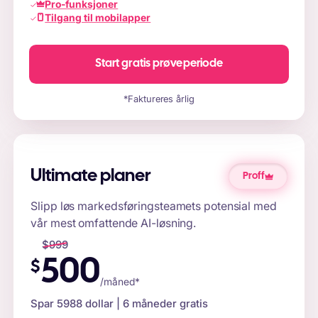
Pro-funksjoner
Tilgang til mobilapper
Start gratis prøveperiode
*Faktureres årlig
Ultimate planer
Proff
Slipp løs markedsføringsteamets potensial med
vår mest omfattende AI-løsning.
$
999
500
$
/måned*
Spar
5988
dollar | 6 måneder gratis