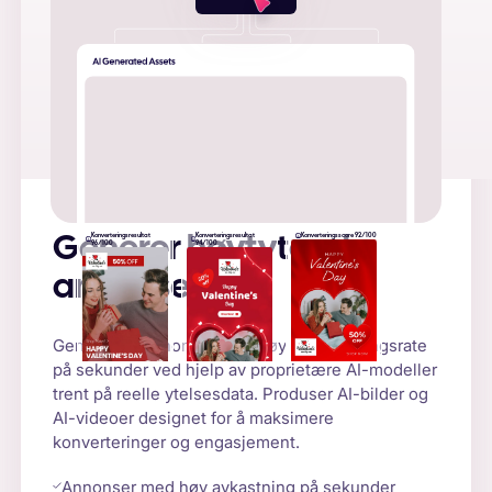
Konverteringsresultat
Konverteringsresultat
Konverteringsscore 92/100
Generer høytytende
96/100
94/100
annonser
Generer AI-annonser med høy konverteringsrate
på sekunder ved hjelp av proprietære AI-modeller
trent på reelle ytelsesdata. Produser AI-bilder og
AI-videoer designet for å maksimere
konverteringer og engasjement.
Annonser med høy avkastning på sekunder