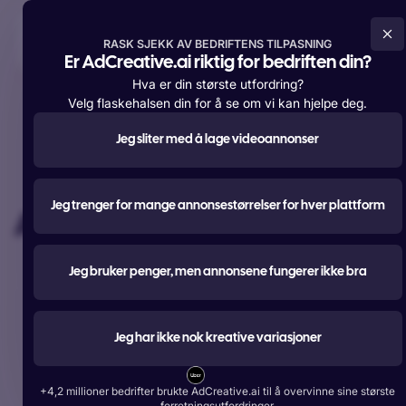
Prøv gratis nå
RASK SJEKK AV BEDRIFTENS TILPASNING
Er AdCreative.ai riktig for bedriften din?
Hva er din største utfordring?
Velg flaskehalsen din for å se om vi kan hjelpe deg.
Jeg sliter med å lage videoannonser
Støtter over
4 200 000 medlemmer
over hele verden
#1 mest brukte
Jeg trenger for mange annonsestørrelser for hver plattform
AI-verktøy for annonsering
Lag annonser, tekster, bilder og videoer som gir bedre
Jeg bruker penger, men annonsene fungerer ikke bra
resultater.
Prøv gratis nå
Jeg har ikke nok kreative variasjoner
Start gratis med Google
+4,2 millioner bedrifter brukte AdCreative.ai til å overvinne sine største
forretningsutfordringer.