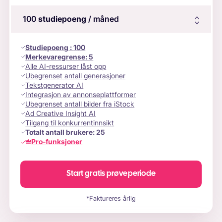
100
studiepoeng
/ måned
Studiepoeng
:
100
Merkevaregrense:
5
Alle AI-ressurser låst opp
Ubegrenset antall generasjoner
Tekstgenerator AI
Integrasjon av annonseplattformer
Ubegrenset antall bilder fra iStock
Ad Creative Insight AI
Tilgang til konkurrentinnsikt
Totalt antall brukere:
25
Pro-funksjoner
Start gratis prøveperiode
*Faktureres årlig