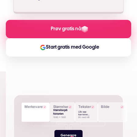
Prøv gratis nå
Start gratis med Google
Merkevare
Størrelse
Tekster
Bilde
Størrelse på
Lås opp
historien
karrieren...
1080 x 1920
Bli med nå!
Generere