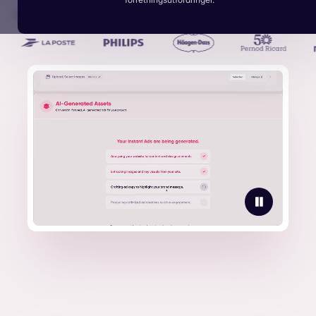
Over 1 milliard annonser generert av de største merkevarene: