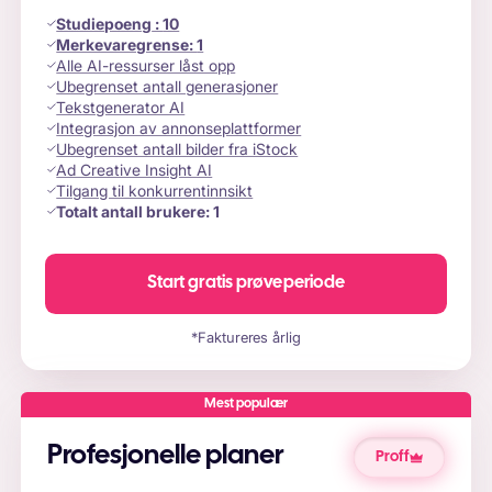
Studiepoeng
:
10
Merkevaregrense:
1
Alle AI-ressurser låst opp
Ubegrenset antall generasjoner
Tekstgenerator AI
Integrasjon av annonseplattformer
Ubegrenset antall bilder fra iStock
Ad Creative Insight AI
Tilgang til konkurrentinnsikt
Totalt antall brukere:
1
Start gratis prøveperiode
*Faktureres årlig
Mest populær
Profesjonelle planer
Proff