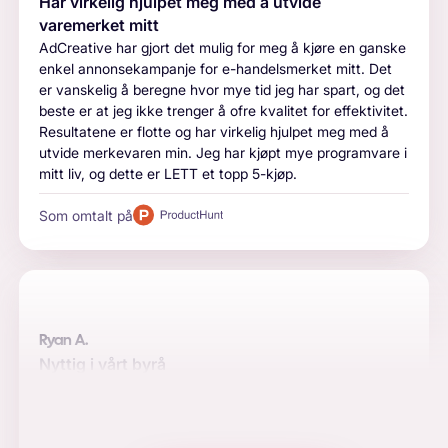
Har virkelig hjulpet meg med å utvide
varemerket mitt
AdCreative har gjort det mulig for meg å kjøre en ganske
enkel annonsekampanje for e-handelsmerket mitt. Det
er vanskelig å beregne hvor mye tid jeg har spart, og det
beste er at jeg ikke trenger å ofre kvalitet for effektivitet.
Resultatene er flotte og har virkelig hjulpet meg med å
utvide merkevaren min. Jeg har kjøpt mye programvare i
mitt liv, og dette er LETT et topp 5-kjøp.
Som omtalt på
Ryan A.
Nyttig i vårt byrå
Automatisering, kvalitet og integrasjoner er de viktigste
grunnene til å bruke programvaren for oss. Innleggene er
attraktive, og verdien vi tilfører for markedsføring i