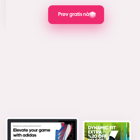
sosiale medier, leadgenerering og PPC er fantastisk.
Som omtalt på
Prøv gratis nå