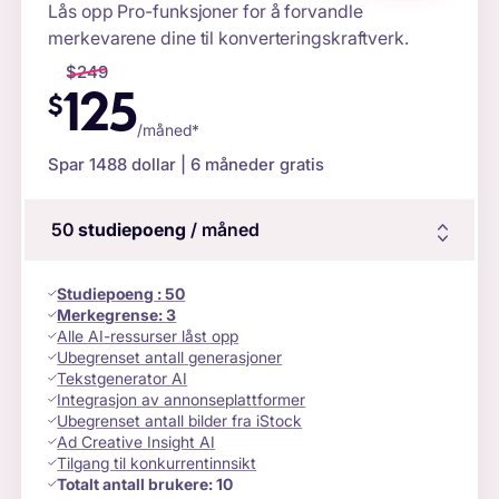
Lås opp Pro-funksjoner for å forvandle
merkevarene dine til konverteringskraftverk.
$
249
125
$
/måned*
Spar
1488
dollar | 6 måneder gratis
50
studiepoeng
/ måned
Studiepoeng
:
50
Merkegrense:
3
Alle AI-ressurser låst opp
Ubegrenset antall generasjoner
Tekstgenerator AI
Integrasjon av annonseplattformer
Ubegrenset antall bilder fra iStock
Ad Creative Insight AI
Tilgang til konkurrentinnsikt
Totalt antall brukere:
10