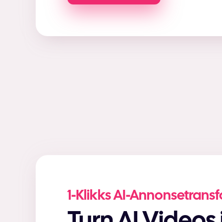
1-Klikks AI-Annonsetrans
Turn AI Videos into High-