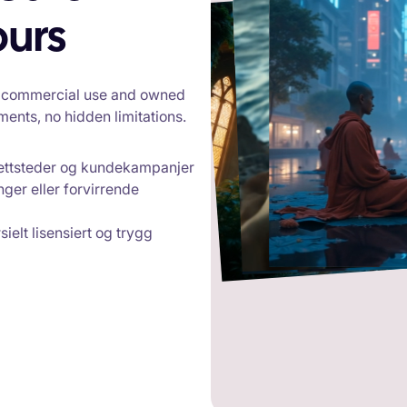
Spø
neo
Leder: «Rød
Spørsmål: «Gamm
ours
klipp
tåke, glød
or commercial use and owned
ments, no hidden limitations.
 nettsteder og kundekampanjer
ger eller forvirrende
ielt lisensiert og trygg