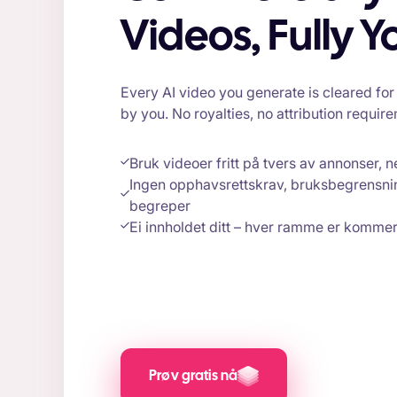
Videos, Fully Y
Every AI video you generate is cleared f
by you. No royalties, no attribution require
Bruk videoer fritt på tvers av annonser,
Ingen opphavsrettskrav, bruksbegrensnin
begreper
Ei innholdet ditt – hver ramme er kommers
Prøv gratis nå