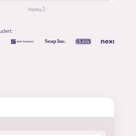
Replay
udert: