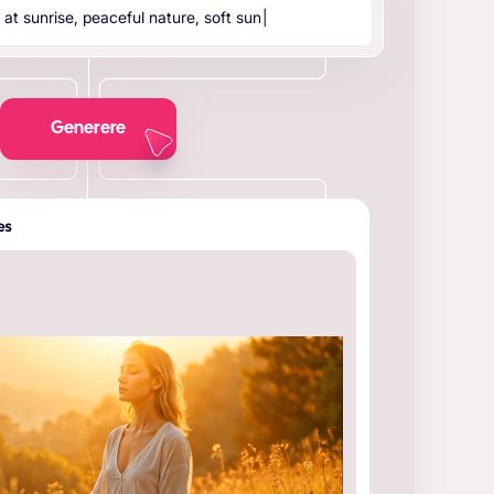
g
a
t
s
u
n
r
i
s
e
,
p
e
a
c
e
f
u
l
n
a
t
u
r
e
,
s
o
f
t
s
u
n
l
i
g
h
t
,
”
|
Generere