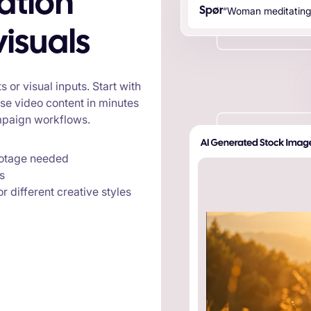
“
W
o
m
a
n
m
e
d
i
t
a
t
i
n
Spør
visuals
 or visual inputs. Start with
se video content in minutes
ampaign workflows.
ootage needed
s
r different creative styles