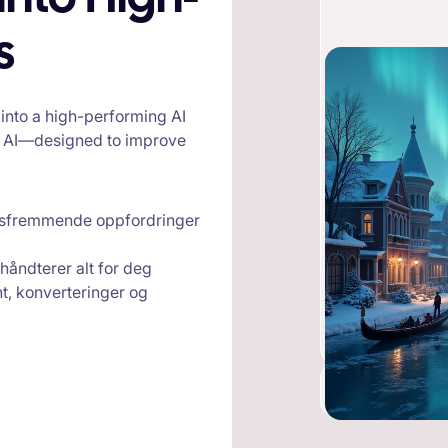
s
 into a high-performing AI
ry AI—designed to improve
ngsfremmende oppfordringer
håndterer alt for deg
t, konverteringer og
Konverter til an