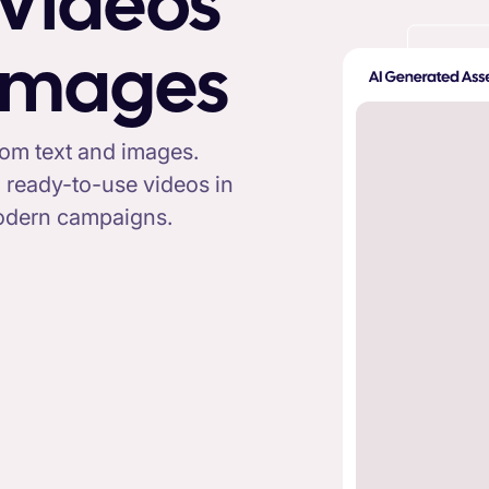
 Videos
 Images
rom text and images.
o ready-to-use videos in
 modern campaigns.