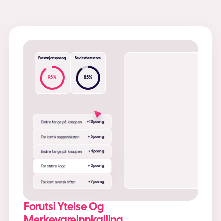
Prestasjonspoeng
Bevissthetsscore
95
%
85
%
Endre farge på knappen
+ 10 poeng
Forkort knappeteksten
+ 5 poeng
Endre farge på knappen
+4 poeng
Forstørre logo
+ 2 poeng
Forkort overskriften
+ 7 poeng
Forutsi Ytelse Og
Merkevareinnkalling