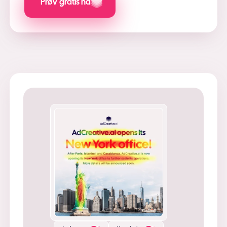
Prøv gratis nå
Logo
Tittel
Tittel
Beskrivelse
Bilde