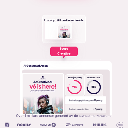
Last opp ditt kreative materiale
Score
Creative
Prestasjonspoeng
Bevissthetsscore
95
%
85
%
Endre farge på knappen
+ 10 poeng
Forkort overskriften
+ 7 poeng
Over 1 milliard annonser generert av de største merkevarene: