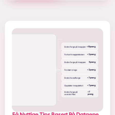
Endre farge på knappen
+
10
poeng
Forkort knappeteksten
+
5
poeng
Endre farge på knappen
4
poeng
Forstørre logo
+
2
poeng
Endre hovedfarge
+
7
poeng
Oppdater knapptekst
+
7
poeng
Endre farge på
+
7
overskriften
poeng