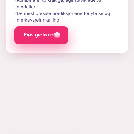
Kombinerer to kraftige, egenutviklede AI-
modeller
De mest presise prediksjonene for ytelse og
merkevareinnkalling
Prøv gratis nå